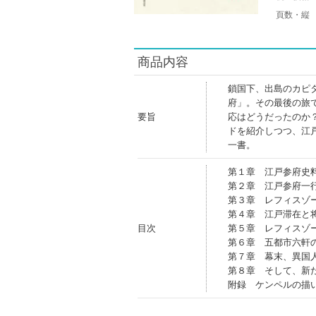
頁数・縦
商品内容
鎖国下、出島のカピ
府」。その最後の旅
要旨
応はどうだったのか
ドを紹介しつつ、江
一書。
第１章 江戸参府史
第２章 江戸参府一
第３章 レフィスゾ
第４章 江戸滞在と
目次
第５章 レフィスゾ
第６章 五都市六軒
第７章 幕末、異国
第８章 そして、新
附録 ケンペルの描