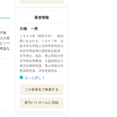
著者情報
片桐 一男
戸参
１９３４年（昭和９年）、新潟
人の反
県に生まれる。１９６７年、法
ピソー
政大学大学院人文科学研究科日
有益な
本史学専攻博士課程単位取得。
文学博士。現在、青山学院大学
文学部名誉教授。公益財団法人
東洋文庫研究員。青山学院大学
客員研究員。洋学史研究会 …
もっと詳しく
杉田玄白と江戸の
この著者名で検索する
蘭学塾 「天眞...
勉誠社
新刊パトロールに登録
出島遊女と阿蘭陀
通詞 日蘭交流...
勉誠社