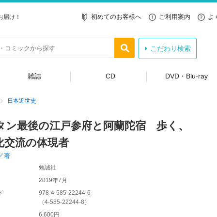
初めてのお客様へ
ご利用案内
よ
お届け！
こだわり検索
雑誌
CD
DVD・Blu-ray
日本近世史
タン最後の江戸参府と阿蘭陀宿 歩く、
化交流の体現者
／著
勉誠社
2019年7月
ド
978-4-585-22244-6
（
4-585-22244-8
）
6,600円