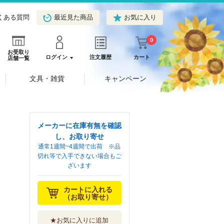
くある質問
最近見た商品
お気に入り
0
お受取り
ログイン
注文履歴
カート
店舗一覧
文具・雑貨
キャンペーン
メーカーに在庫有無を確認
し、お取り寄せ
通常1週間~4週間で出荷 ※品
切れ等で入手できない場合もご
ざいます
カートに入れる
（お取り寄せ）
★お気に入りに追加