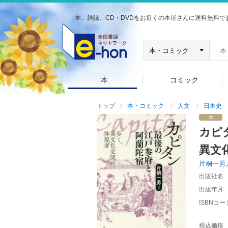
本、雑誌、CD・DVDをお近くの本屋さんに送料無料で
本
コミック
トップ
本・コミック
人文
日本史
カピ
異文
片桐一男
出版社名
出版年月
ISBNコー
税込価格