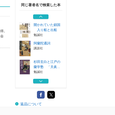
同じ著者名で検索した本
紅毛（オランダ）
沈船引き揚げの...
勉誠社
開かれていた鎖国
入り船と出船
取得。
勉誠社
会会
阿蘭陀通詞
講談社
杉田玄白と江戸の
蘭学塾 「天眞...
勉誠社
出島遊女と阿蘭陀
通詞 日蘭交流...
勉誠社
紅毛（オランダ）
返品について
沈船引き揚げの...
勉誠社