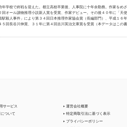
幼年学校で終戦を迎えた。都立高校卒業後、人事院に十年余勤務。作家をめ
２回オール讀物推理小説新人賞を受賞、作家デビュー。その後４０年に「天
着駅殺人事件」により第３４回日本推理作家協会賞（長編部門）、平成１６
４５回長谷川伸賞、３１年に第４回吉川英治文庫賞を受賞（本データはこの
）
用サービス
運営会社概要
店について
特定商取引法に基づく表示
プライバシーポリシー