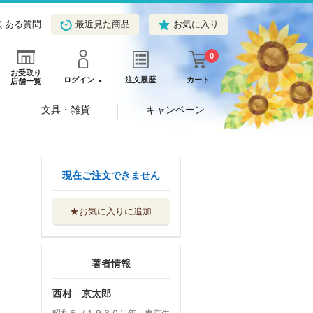
くある質問
最近見た商品
お気に入り
0
お受取り
ログイン
注文履歴
カート
店舗一覧
文具・雑貨
キャンペーン
現在ご注文できません
★お気に入りに追加
著者情報
西村 京太郎