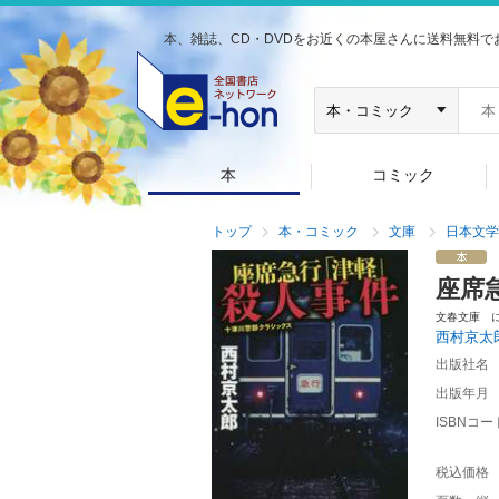
本、雑誌、CD・DVDをお近くの本屋さんに送料無料で
本
コミック
トップ
本・コミック
文庫
日本文学
座席
文春文庫 
西村京太
出版社名
出版年月
ISBNコー
税込価格