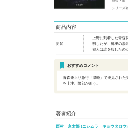
頁数・縦
シリーズ
商品内容
上野に到着した青森
要旨
明したが、郷里の湯
犯人は誰を殺したの
おすすめコメント
青森発上り急行「津軽」で発見された
を十津川警部が追う。
著者紹介
西村 京太郎 (ニシムラ キョウタロ