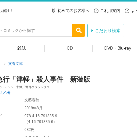
初めてのお客様へ
ご利用案内
よ
お届け！
こだわり検索
雑誌
CD
DVD・Blu-ray
文春文庫
急行「津軽」殺人事件 新装版
に３－５５ 十津川警部クラシックス
郎／著
文藝春秋
2019年8月
ド
978-4-16-791335-9
（
4-16-791335-6
）
682円