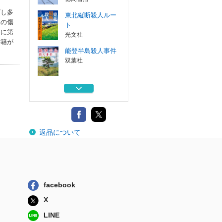
ざし多
東北縦断殺人ルー
使の傷
ト
年に第
光文社
書籍が
能登半島殺人事件
双葉社
天北線に消えた女
徳間書店
北海道周遊殺人ル
返品について
ート
光文社
スーパーとかち殺
人事件
徳間書店
facebook
東北縦断殺人ルー
X
ト
光文社
LINE