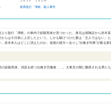
２６３Ｐ １６ｃｍ
名
座席急行「津軽」殺人事件
発上り急行「津軽」の車内で絞殺死体が見つかった。身元は保険証から赤木喜
沢からは９日前に上京したという。しかも駆けつけた妻は「主人ではない」と
か。赤木本人はどこに消えたのか。追憶の彼方へ去りし“出稼ぎ列車”が蘇る新
男の絞殺死体、消息を絶つ出稼ぎ労働者……。大東京の闇に翻弄される男たち
ウ)