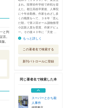
昭和５（１９３０）年、東京生
まれ。陸軍幼年学校で終戦を迎
えた。都立高校卒業後、人事院
に十年余勤務。作家をめざし多
くの職業をへて、３８年「歪ん
だ朝」で第２回オール讀物推理
小説新人賞を受賞、作家デビュ
一と判
ー。その後４０年に「天使 …
証言。
もっと詳しく
装版。
能登半島殺人事件
この著者名で検索する
双葉社
新刊パトロールに登録
天北線に消えた女
徳間書店
同じ著者名で検索した本
北海道周遊殺人ル
ート
光文社
スーパーとかち殺
人事件
徳間書店