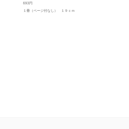
693円
１冊（ページ付なし） １９ｃｍ