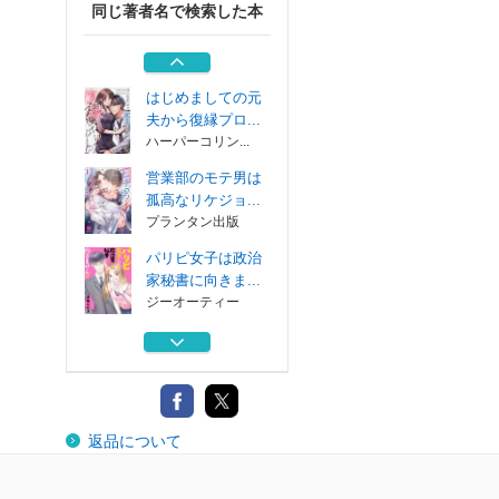
同じ著者名で検索した本
囚われのエンゲー
ジ
アルファポリス
はじめましての元
夫から復縁プロ...
ハーパーコリン...
営業部のモテ男は
孤高なリケジョ...
プランタン出版
パリピ女子は政治
家秘書に向きま...
ジーオーティー
許されざるプロポ
ーズ
アルファポリス
囚われのエンゲー
返品について
ジ
アルファポリス
はじめましての元