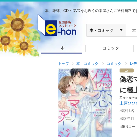
本、雑誌、CD・DVDをお近くの本屋さんに送料無料で
本
コミック
トップ
本・コミック
コミック
レデ
偽恋
に極
乙女ドルチ
上原ひび
出版社名
出版年月
ISBNコー