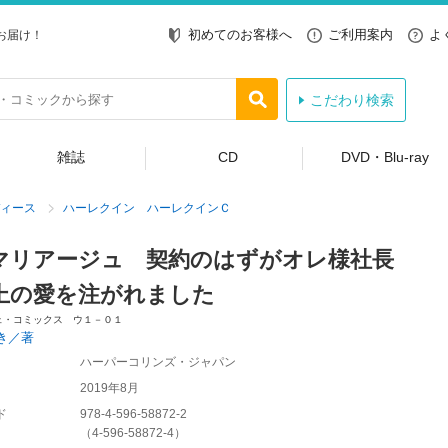
初めてのお客様へ
ご利用案内
よ
お届け！
こだわり検索
雑誌
CD
DVD・Blu-ray
ィース
ハーレクイン ハーレクインＣ
マリアージュ 契約のはずがオレ様社長
上の愛を注がれました
ェ・コミックス ウ１－０１
き／著
ハーパーコリンズ・ジャパン
2019年8月
ド
978-4-596-58872-2
（
4-596-58872-4
）