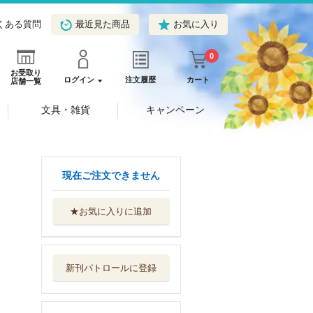
くある質問
最近見た商品
お気に入り
0
お受取り
ログイン
注文履歴
カート
店舗一覧
文具・雑貨
キャンペーン
現在ご注文できません
★お気に入りに追加
パリピ女子は政治
家秘書に向きま...
ジーオーティー
新刊パトロールに登録
許されざるプロポ
ーズ
アルファポリス