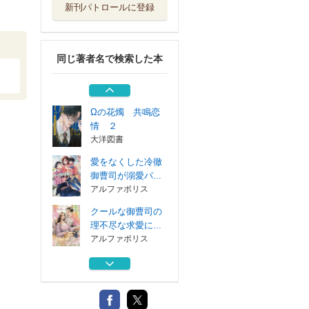
新刊パトロールに登録
Ωの花燭 共鳴恋
情 １
大洋図書
同じ著者名で検索した本
琥珀の月 ヤンデ
レ義弟の執着愛...
アルファポリス
Ωの花燭 共鳴恋
情 ２
大洋図書
愛をなくした冷徹
御曹司が溺愛パ...
アルファポリス
クールな御曹司の
理不尽な求愛に...
アルファポリス
Ωの花燭 共鳴恋
情 １
大洋図書