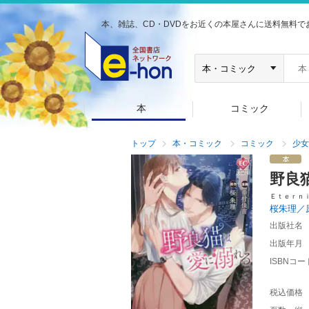
本、雑誌、CD・DVDをお近くの本屋さんに送料無料で
本
コミック
トップ
本・コミック
コミック
少女
野良
Ｅｔｅｒｎ
桜朱理／
出版社名
出版年月
ISBNコー
税込価格