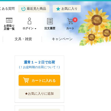
くある質問
最近見た商品
お気に入り
0
お受取り
ログイン
注文履歴
カート
店舗一覧
文具・雑貨
キャンペーン
通常１～２日で出荷
(！お盆時期の出荷について！)
カートに入れる
★お気に入りに追加
クールな御曹司の
理不尽な求愛に...
アルファポリス