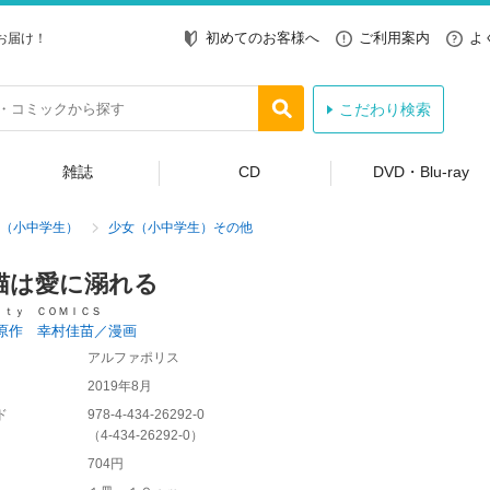
初めてのお客様へ
ご利用案内
よ
お届け！
こだわり検索
雑誌
CD
DVD・Blu-ray
（小中学生）
少女（小中学生）その他
猫は愛に溺れる
ｉｔｙ ＣＯＭＩＣＳ
原作 幸村佳苗／漫画
アルファポリス
2019年8月
ド
978-4-434-26292-0
（
4-434-26292-0
）
704円