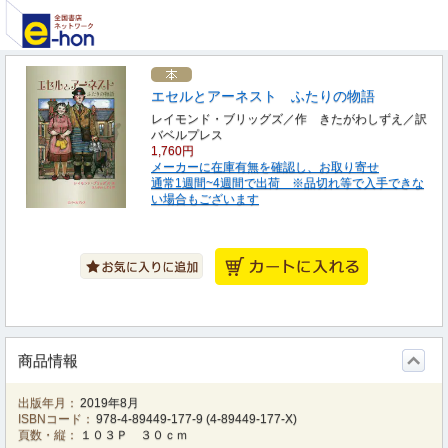
エセルとアーネスト ふたりの物語
レイモンド・ブリッグズ／作 きたがわしずえ／訳
バベルプレス
1,760円
メーカーに在庫有無を確認し、お取り寄せ
通常1週間~4週間で出荷 ※品切れ等で入手できな
い場合もございます
商品情報
出版年月：
2019年8月
ISBNコード：
978-4-89449-177-9
(
4-89449-177-X
)
頁数・縦：
１０３Ｐ ３０ｃｍ