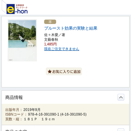
プルースト効果の実験と結果
佐々木愛／著
文藝春秋
1,485円
現在ご注文できません
商品情報
出版年月：
2019年9月
ISBNコード：
978-4-16-391090-1
(
4-16-391090-5
)
頁数・縦：
１８１Ｐ １９ｃｍ