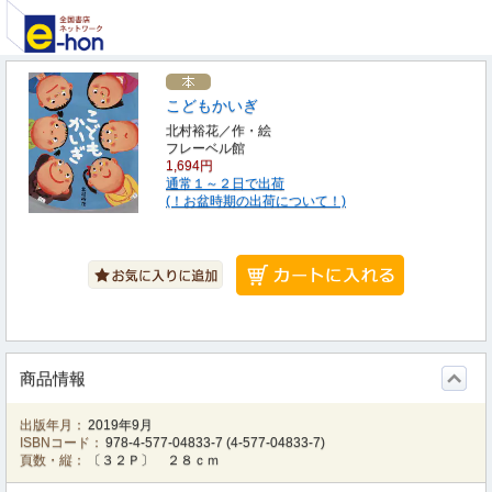
こどもかいぎ
北村裕花／作・絵
フレーベル館
1,694円
通常１～２日で出荷
(！お盆時期の出荷について！)
商品情報
出版年月：
2019年9月
ISBNコード：
978-4-577-04833-7
(
4-577-04833-7
)
頁数・縦：
〔３２Ｐ〕 ２８ｃｍ