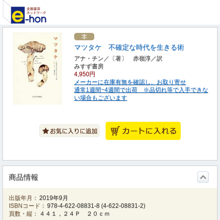
マツタケ 不確定な時代を生きる術
アナ・チン／〔著〕 赤嶺淳／訳
みすず書房
4,950円
メーカーに在庫有無を確認し、お取り寄せ
通常1週間~4週間で出荷 ※品切れ等で入手できな
い場合もございます
商品情報
出版年月：
2019年9月
ISBNコード：
978-4-622-08831-8
(
4-622-08831-2
)
頁数・縦：
４４１，２４Ｐ ２０ｃｍ