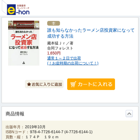
誰も知らなかったラーメン店投資家になって
成功する方法
藏本猛Ｊｒ／著
合同フォレスト
1,650円
通常１～２日で出荷
(！お盆時期の出荷について！)
商品情報
出版年月：
2019年10月
ISBNコード：
978-4-7726-6144-7
(
4-7726-6144-1
)
頁数・縦：
１７４Ｐ １９ｃｍ