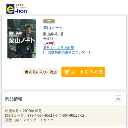
栗山ノート
栗山英樹／著
光文社
1,430円
通常１～２日で出荷
(！お盆時期の出荷について！)
商品情報
出版年月：
2019年10月
ISBNコード：
978-4-334-95117-7
(
4-334-95117-1
)
頁数・縦：
２２９Ｐ １９ｃｍ