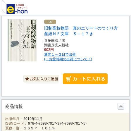
旧制高校物語 真のエリートのつくり方
産経ＮＦ文庫 Ｓ－１７き
喜多由浩／著
潮書房光人新社
902円
通常１～２日で出荷
(！お盆時期の出荷について！)
商品情報
出版年月：
2019年11月
ISBNコード：
978-4-7698-7017-3
(
4-7698-7017-5
)
頁数・縦：
２６９Ｐ １６ｃｍ