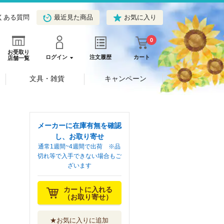
くある質問
最近見た商品
お気に入り
0
お受取り
ログイン
注文履歴
カート
店舗一覧
文具・雑貨
キャンペーン
メーカーに在庫有無を確認
し、お取り寄せ
通常1週間~4週間で出荷 ※品
切れ等で入手できない場合もご
ざいます
カートに入れる
（お取り寄せ）
★お気に入りに追加