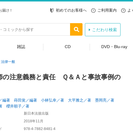
初めてのお客様へ
ご利用案内
よ
お届け！
こだわり検索
雑誌
CD
DVD・Blu-ray
法律一般
師の注意義務と責任 Ｑ＆Ａと事故事例の
／編著 蒔田覚／編著 小林弘幸／著 大平雅之／著 墨岡亮／著
著 櫻井順子／著
新日本法規出版
2018年11月
ド
978-4-7882-8481-4