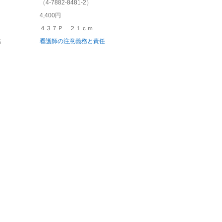
（
4-7882-8481-2
）
4,400円
４３７Ｐ ２１ｃｍ
名
看護師の注意義務と責任