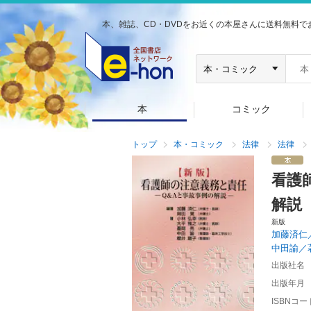
本、雑誌、CD・DVDをお近くの本屋さんに送料無料で
本
コミック
トップ
本・コミック
法律
法律
看護
解説
新版
加藤済仁
中田諭／
出版社名
出版年月
ISBNコー