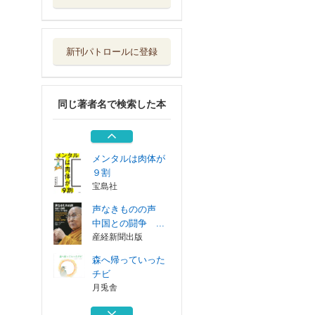
森へ帰っていった
チビ
月兎舎
新刊パトロールに登録
１日１行！自律神
経が整う般若心...
宝島社
同じ著者名で検索した本
自律神経が整えば
体の不調は消える
ベストセラーズ
メンタルは肉体が
９割
宝島社
声なきものの声
中国との闘争 ...
産経新聞出版
森へ帰っていった
チビ
月兎舎
１日１行！自律神