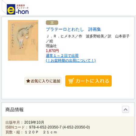
プラテーロとわたし 詩画集
Ｊ．Ｒ．ヒメネス／作 波多野睦美／訳 山本容子
／絵
理論社
1,870円
通常１～２日で出荷
(！お盆時期の出荷について！)
商品情報
出版年月：
2019年10月
ISBNコード：
978-4-652-20350-7
(
4-652-20350-0
)
頁数・縦：
１２０Ｐ ２１ｃｍ