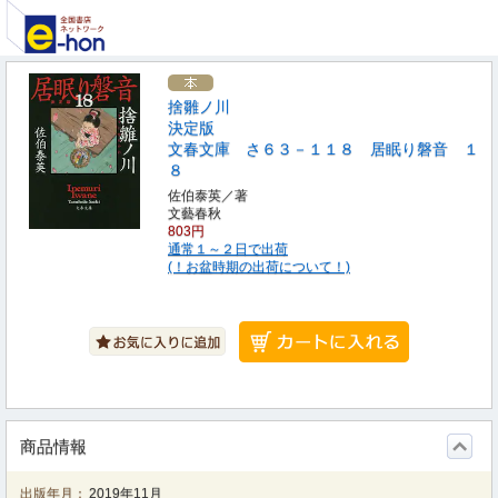
捨雛ノ川
決定版
文春文庫 さ６３－１１８ 居眠り磐音 １
８
佐伯泰英／著
文藝春秋
803円
通常１～２日で出荷
(！お盆時期の出荷について！)
商品情報
出版年月：
2019年11月