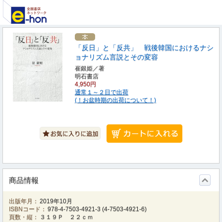
「反日」と「反共」 戦後韓国におけるナシ
ョナリズム言説とその変容
崔銀姫／著
明石書店
4,950円
通常１～２日で出荷
(！お盆時期の出荷について！)
商品情報
出版年月：
2019年10月
ISBNコード：
978-4-7503-4921-3
(
4-7503-4921-6
)
頁数・縦：
３１９Ｐ ２２ｃｍ