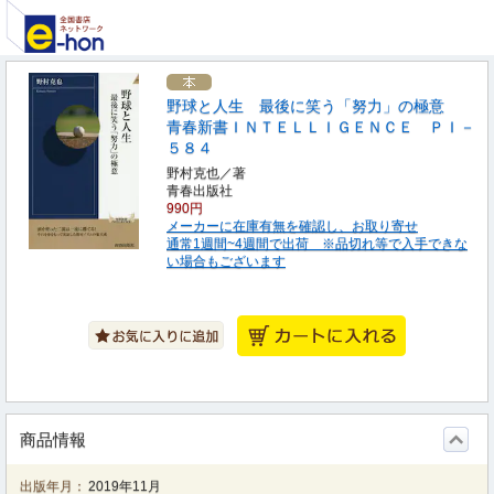
野球と人生 最後に笑う「努力」の極意
青春新書ＩＮＴＥＬＬＩＧＥＮＣＥ ＰＩ－
５８４
野村克也／著
青春出版社
990円
メーカーに在庫有無を確認し、お取り寄せ
通常1週間~4週間で出荷 ※品切れ等で入手できな
い場合もございます
商品情報
出版年月：
2019年11月