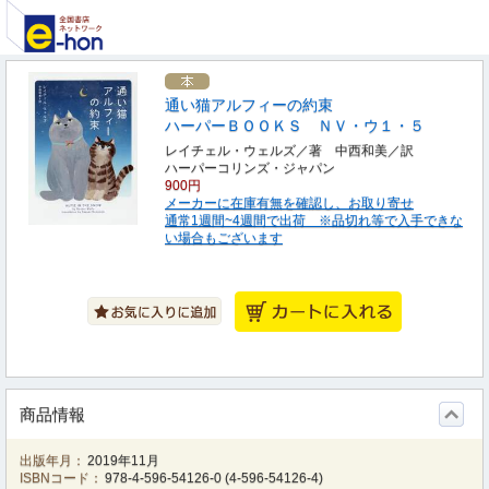
通い猫アルフィーの約束
ハーパーＢＯＯＫＳ ＮＶ・ウ１・５
レイチェル・ウェルズ／著 中西和美／訳
ハーパーコリンズ・ジャパン
900円
メーカーに在庫有無を確認し、お取り寄せ
通常1週間~4週間で出荷 ※品切れ等で入手できな
い場合もございます
商品情報
出版年月：
2019年11月
ISBNコード：
978-4-596-54126-0
(
4-596-54126-4
)