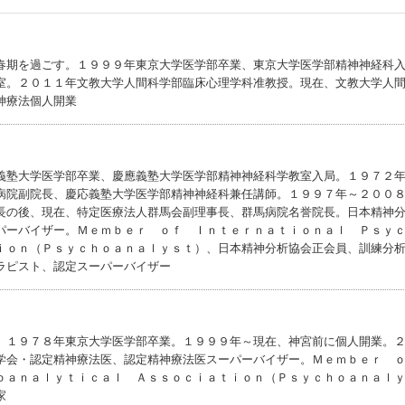
春期を過ごす。１９９９年東京大学医学部卒業、東京大学医学部精神神経科
室。２０１１年文教大学人間科学部臨床心理学科准教授。現在、文教大学人
神療法個人開業
義塾大学医学部卒業、慶應義塾大学医学部精神神経科学教室入局。１９７２
病院副院長、慶応義塾大学医学部精神神経科兼任講師。１９９７年～２００
長の後、現在、特定医療法人群馬会副理事長、群馬病院名誉院長。日本精神
パーバイザー。Ｍｅｍｂｅｒ ｏｆ Ｉｎｔｅｒｎａｔｉｏｎａｌ Ｐｓｙ
ｉｏｎ（Ｐｓｙｃｈｏａｎａｌｙｓｔ）、日本精神分析協会正会員、訓練分
ラピスト、認定スーパーバイザー
。１９７８年東京大学医学部卒業。１９９９年～現在、神宮前に個人開業。
学会・認定精神療法医、認定精神療法医スーパーバイザー。Ｍｅｍｂｅｒ
ｏａｎａｌｙｔｉｃａｌ Ａｓｓｏｃｉａｔｉｏｎ（Ｐｓｙｃｈｏａｎａｌ
家