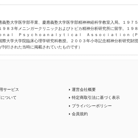
應義塾大学医学部卒業、慶應義塾大学医学部精神神経科学教室入局。１９７
１９８３年メニンガークリニックおよびトピカ精神分析研究所に留学。１９
ｏｎａｌ Ｐｓｙｃｈｏａｎａｌｙｔｉｃａｌ Ａｓｓｏｃｉａｔｉｏｎ（
国際大学大学院臨床心理学研究科教授。２００３年小寺記念精神分析研究財
が刊行された当時に掲載されていたものです）
用サービス
運営会社概要
店について
特定商取引法に基づく表示
プライバシーポリシー
会員規約