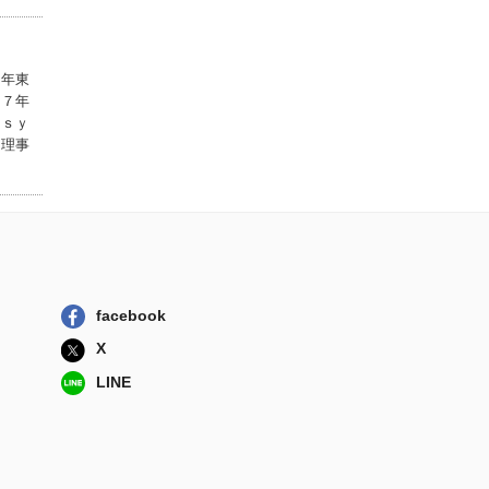
学校でグループ・
アプローチを活...
５年東
遠見書房
８７年
Ｐｓｙ
メンタライゼーシ
団理事
ョンと遊ぼう ...
日本評論社
精神分析のゆくえ
臨床知と人文...
金剛出版
ナルシシズムとそ
の不満 ナルシ...
facebook
岩崎学術出版社
X
LINE