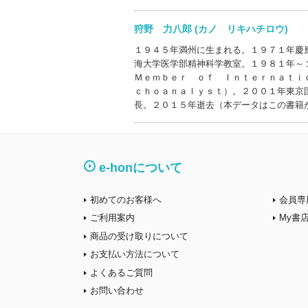
狩野 力八郎 (カノ リキハチロウ)
１９４５年満州に生まれる。１９７１年慶
海大学医学部精神科学教室。１９８１年～
Ｍｅｍｂｅｒ ｏｆ Ｉｎｔｅｒｎａｔｉ
ｃｈｏａｎａｌｙｓｔ）。２００１年東京
長。２０１５年逝去（本データはこの書籍
e-honについて
初めてのお客様へ
会員専
ご利用案内
My書
商品の受け取りについて
お支払い方法について
よくあるご質問
お問い合わせ