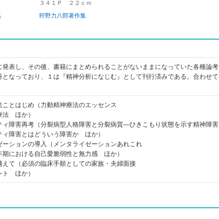
３４１Ｐ ２２ｃｍ
名
狩野力八郎著作集
に発表し、その後、書籍にまとめられることがないままになっていた各種論考
冊となっており、１は『精神分析になじむ』として刊行済みである。合わせて
法ことはじめ（力動精神療法のエッセンス
療法 ほか）
ティ障害再考（分裂病型人格障害と分裂病質―ひきこもり状態を示す精神障害
ティ障害とはどういう障害か ほか）
ゼーションの導入（メンタライゼーションあれこれ
年期における自己愛脆弱性と無力感 ほか）
越えて（必須の臨床手順としての家族・夫婦面接
ント ほか）