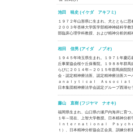
池田 暁史 (イケダ アキフミ)
１９７２年山形県に生まれ、犬とともに思
２００３年杏林大学医学部精神神経科学教
部臨床心理学科教授、および精神分析的精
相田 信男 (アイダ ノブオ)
１９４５年埼玉県生まれ。１９７１年慶応
丘事業協会桜ケ丘保養院。１９８８年群馬
らびに２０１４年～２０１５年群馬病院院
会・認定精神療法医、認定精神療法医スー
ａｎａｌｙｔｉｃａｌ Ａｓｓｏｃｉａｔ
日本集団精神療法学会認定グループ西湖セ
藤山 直樹 (フジヤマ ナオキ)
福岡県生まれ、山口県の瀬戸内海岸に育つ
１年～現在、上智大学教授。日本精神分析
Ｉｎｔｅｒｎａｔｉｏｎａｌ Ｐｓｙｃｈ
ｔ）、日本精神分析協会正会員、訓練分析