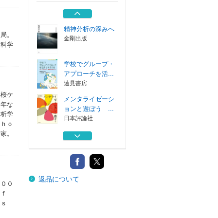
の不満 ナルシ...
岩崎学術出版社
精神分析の深みへ
入局。
金剛出版
間科学
学校でグループ・
アプローチを活...
遠見書房
年桜ケ
メンタライゼーシ
８年な
ョンと遊ぼう ...
分析学
日本評論社
ｃｈｏ
析家。
精神分析のゆくえ
臨床知と人文...
金剛出版
ナルシシズムとそ
返品について
の不満 ナルシ...
２００
岩崎学術出版社
 ｏｆ
ｙｓ
精神分析の深みへ
金剛出版