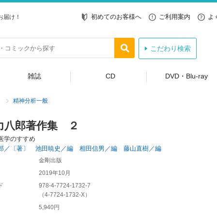
初めてのお客様へ
ご利用案内
よ
お届け！
こだわり検索
雑誌
CD
DVD・Blu-ray
精神分析一般
力八郎著作集 ２
医学のすすめ
郎／〔著〕 池田暁史／編 相田信男／編 藤山直樹／編
金剛出版
2019年10月
ド
978-4-7724-1732-7
（
4-7724-1732-X
）
5,940円