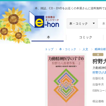
本、雑誌、CD・DVDをお近くの本屋さんに送料無料で
本
コミック
トップ
本・コミック
人文
精神分析
狩野
力動精神
狩野力八
出版社名
出版年月
ISBNコー
税込価格