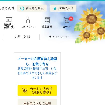
くある質問
最近見た商品
お気に入り
0
お受取り
ログイン
注文履歴
カート
店舗一覧
文具・雑貨
キャンペーン
メーカーに在庫有無を確認
し、お取り寄せ
通常1週間~4週間で出荷 ※品
切れ等で入手できない場合もご
ざいます
カートに入れる
（お取り寄せ）
★お気に入りに追加