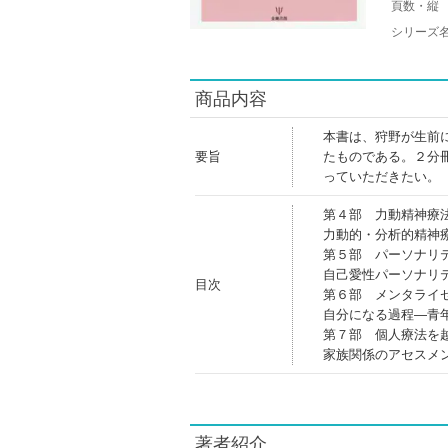
頁数・縦
シリーズ
商品内容
本書は、狩野が生前
要旨
たものである。２分
っていただきたい。
第４部 力動精神療
力動的・分析的精神
第５部 パーソナリ
自己愛性パーソナリ
目次
第６部 メンタライ
自分になる過程―青
第７部 個人療法を
家族関係のアセスメ
著者紹介