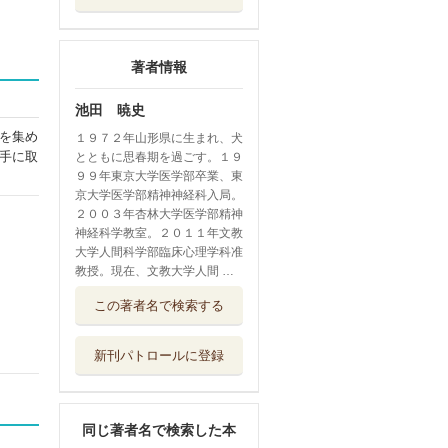
著者情報
池田 暁史
を集め
１９７２年山形県に生まれ、犬
手に取
とともに思春期を過ごす。１９
９９年東京大学医学部卒業、東
京大学医学部精神神経科入局。
２００３年杏林大学医学部精神
神経科学教室。２０１１年文教
大学人間科学部臨床心理学科准
教授。現在、文教大学人間 …
メンタライゼーシ
この著者名で検索する
ョンと遊ぼう ...
日本評論社
新刊パトロールに登録
精神分析のゆくえ
臨床知と人文...
金剛出版
同じ著者名で検索した本
ナルシシズムとそ