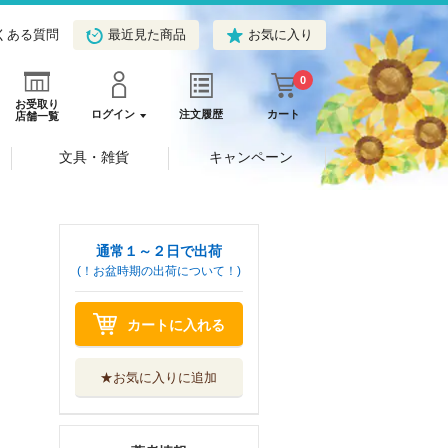
くある質問
最近見た商品
お気に入り
0
お受取り
ログイン
注文履歴
カート
店舗一覧
文具・雑貨
キャンペーン
通常１～２日で出荷
(！お盆時期の出荷について！)
カートに入れる
★お気に入りに追加