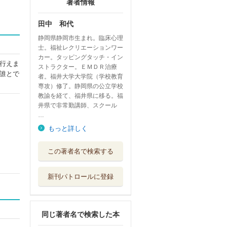
著者情報
田中 和代
静岡県静岡市生まれ。臨床心理
士。福祉レクリエーションワー
カー。タッピングタッチ・イン
行えま
ストラクター。ＥＭＤＲ治療
誰とで
者。福井大学大学院（学校教育
専攻）修了。静岡県の公立学校
教諭を経て、福井県に移る。福
井県で非常勤講師、スクール
…
もっと詳しく
子どもの心のケア
この著者名で検索する
の進め方 災害...
黎明書房
新刊パトロールに登録
新完全マスター単
語日本語能力試...
スリーエーネッ...
同じ著者名で検索した本
認知症のお年寄り