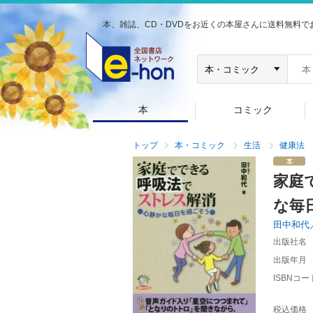
本、雑誌、CD・DVDをお近くの本屋さんに送料無料で
本
コミック
トップ
本・コミック
生活
健康法
家庭
な毎
田中和代
出版社名
出版年月
ISBNコー
税込価格