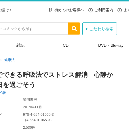
初めてのお客様へ
ご利用案内
よ
お届け！
こだわり検索
雑誌
CD
DVD・Blu-ray
健康法
でできる呼吸法でストレス解消 心静か
日を過ごそう
／著
黎明書房
2019年11月
ド
978-4-654-01065-3
（
4-654-01065-3
）
2,530円