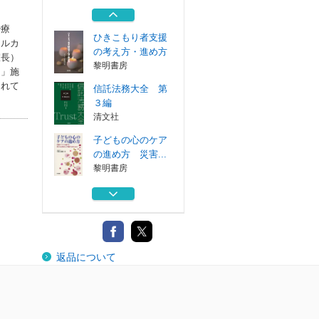
の音楽療法・回...
黎明書房
治療
ひきこもり者支援
ールカ
の考え方・進め方
室長）
黎明書房
ス」施
されて
信託法務大全 第
３編
清文社
子どもの心のケア
の進め方 災害...
黎明書房
新完全マスター単
語日本語能力試...
スリーエーネッ...
認知症のお年寄り
返品について
の音楽療法・回...
黎明書房
ひきこもり者支援
の考え方・進め方