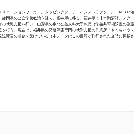
クリエーションワーカー。タッピングタッチ・インストラクター。ＥＭＤＲ
。静岡県の公立学校教諭を経て、福井県に移る。福井県で非常勤講師、スク
者の就職支援を行い、山形県の東北公益文科大学教員（学生共育相談室の副
援を行う。現在は、福井県の発達障害専門の就労支援の作業所「さくらハウ
発達障害の相談を受けている（本データはこの書籍が刊行された当時に掲載