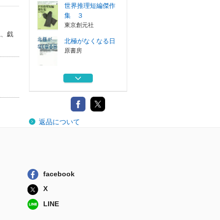
世界推理短編傑作
集 ３
東京創元社
説、戯
北極がなくなる日
原書房
守銭奴の遺産
論創社
極悪人の肖像
返品について
論創社
孔雀屋敷 フィル
ポッツ傑作短編集
東京創元社
facebook
世界推理短編傑作
X
集 ３
東京創元社
LINE
北極がなくなる日