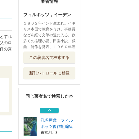
著者情報
フィルポッツ，イーデン
１８６２年インド生まれ。イギ
リス本国で教育をうけ、事務員
などを経て文筆の道に入る。数
とすれ
多くの推理小説、田園小説、戯
父のロ
曲、詩作を発表。１９６０年没
件の真
北極がなくなる日
この著者名で検索する
原書房
新刊パトロールに登録
守銭奴の遺産
論創社
同じ著者名で検索した本
極悪人の肖像
論創社
孔雀屋敷 フィル
ポッツ傑作短編集
東京創元社