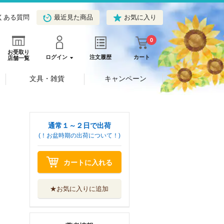
くある質問
最近見た商品
お気に入り
0
お受取り
ログイン
注文履歴
カート
店舗一覧
文具・雑貨
キャンペーン
通常１～２日で出荷
(！お盆時期の出荷について！)
カートに入れる
★お気に入りに追加