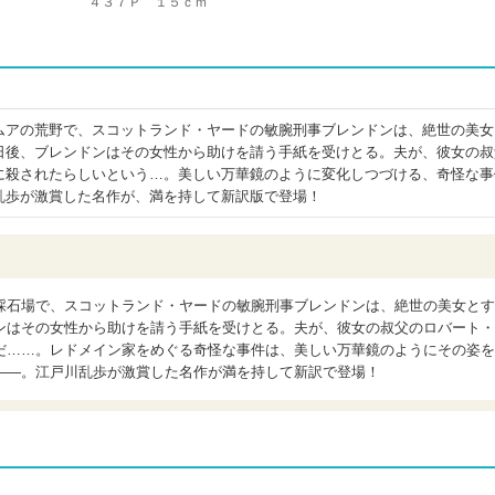
４３７Ｐ １５ｃｍ
ムアの荒野で、スコットランド・ヤードの敏腕刑事ブレンドンは、絶世の美女
日後、ブレンドンはその女性から助けを請う手紙を受けとる。夫が、彼女の叔
に殺されたらしいという…。美しい万華鏡のように変化しつづける、奇怪な事
乱歩が激賞した名作が、満を持して新訳版で登場！
採石場で、スコットランド・ヤードの敏腕刑事ブレンドンは、絶世の美女とす
ンはその女性から助けを請う手紙を受けとる。夫が、彼女の叔父のロバート・
だ……。レドメイン家をめぐる奇怪な事件は、美しい万華鏡のようにその姿を
――。江戸川乱歩が激賞した名作が満を持して新訳で登場！