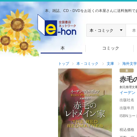
本、雑誌、CD・DVDをお近くの本屋さんに送料無料で
本
コミック
トップ
本・コミック
文庫
海外文学
赤毛
創元推理文
イーデン
出版社名
出版年月
ISBNコー
税込価格