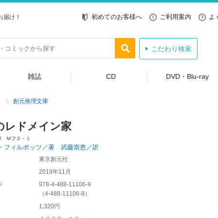
初めてのお客様へ
ご利用案内
よ
お届け！
こだわり検索
雑誌
CD
DVD・Blu-ray
創元推理文庫
のレドメイン家
庫 Ｍフ２－１
・フィルポッツ／著 武藤崇恵／訳
東京創元社
2019年11月
ド
978-4-488-11106-9
（
4-488-11106-8
）
1,320円