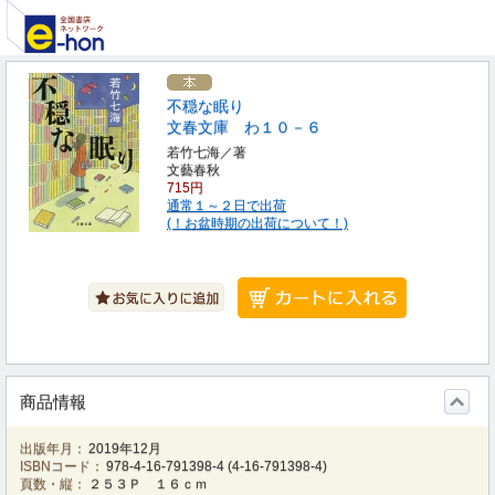
不穏な眠り
文春文庫 わ１０－６
若竹七海／著
文藝春秋
715円
通常１～２日で出荷
(！お盆時期の出荷について！)
商品情報
出版年月：
2019年12月
ISBNコード：
978-4-16-791398-4
(
4-16-791398-4
)
頁数・縦：
２５３Ｐ １６ｃｍ