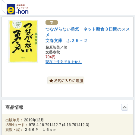
つながらない勇気 ネット断食３日間のスス
メ
文春文庫 ふ２９－２
藤原智美／著
文藝春秋
704円
現在ご注文できません
商品情報
出版年月：
2019年12月
ISBNコード：
978-4-16-791412-7
(
4-16-791412-3
)
頁数・縦：
２６６Ｐ １６ｃｍ