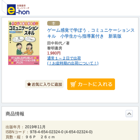
ゲーム感覚で学ぼう，コミュニケーションス
キル 小学生から指導案付き 新装版
田中和代／著
黎明書房
1,980円
通常１～２日で出荷
(！お盆時期の出荷について！)
商品情報
出版年月：
2019年11月
ISBNコード：
978-4-654-02324-0
(
4-654-02324-0
)
頁数・縦：
９６Ｐ ２６ｃｍ