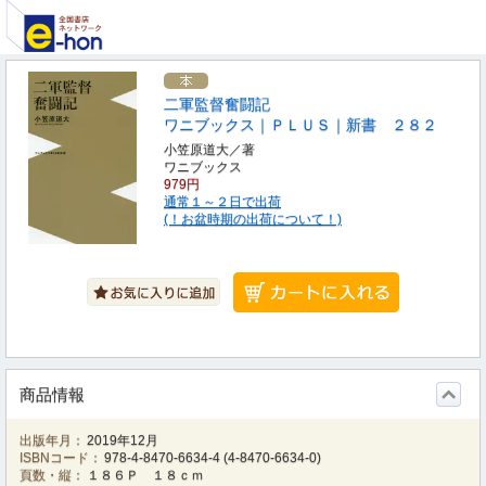
二軍監督奮闘記
ワニブックス｜ＰＬＵＳ｜新書 ２８２
小笠原道大／著
ワニブックス
979円
通常１～２日で出荷
(！お盆時期の出荷について！)
商品情報
出版年月：
2019年12月
ISBNコード：
978-4-8470-6634-4
(
4-8470-6634-0
)
頁数・縦：
１８６Ｐ １８ｃｍ