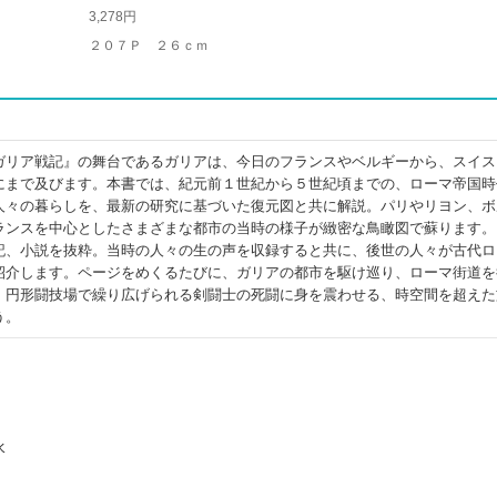
3,278円
２０７Ｐ ２６ｃｍ
ガリア戦記』の舞台であるガリアは、今日のフランスやベルギーから、スイス
にまで及びます。本書では、紀元前１世紀から５世紀頃までの、ローマ帝国時
人々の暮らしを、最新の研究に基づいた復元図と共に解説。パリやリヨン、ボ
ランスを中心としたさまざまな都市の当時の様子が緻密な鳥瞰図で蘇ります。
記、小説を抜粋。当時の人々の生の声を収録すると共に、後世の人々が古代ロ
紹介します。ページをめくるたびに、ガリアの都市を駆け巡り、ローマ街道を
、円形闘技場で繰り広げられる剣闘士の死闘に身を震わせる、時空間を超えた
う。
水