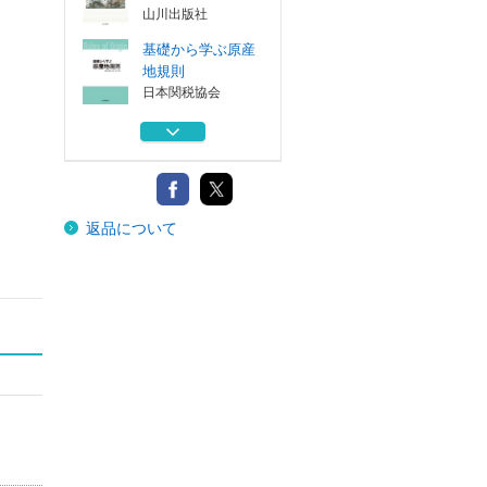
山川出版社
基礎から学ぶ原産
地規則
日本関税協会
古代ローマ軍の土
木技術 街道・...
マール社
マルト神群
返品について
幻冬舎メディア...
岐路に立つ民主主
義 政治思想史...
法政大学出版局
探究する古代ギリ
シア・ローマ史
山川出版社
基礎から学ぶ原産
地規則
日本関税協会