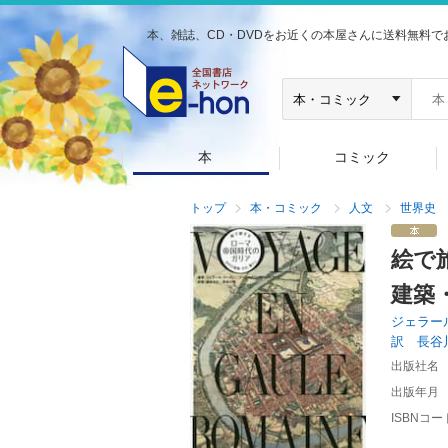
本、雑誌、CD・DVDをお近くの本屋さんに送料無料で
本
コミック
トップ
本・コミック
人文
世界史
絵で
建築
ジェラー
訳 長谷
出版社名
出版年月
ISBNコー