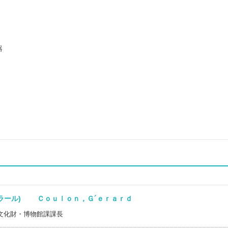
器
ェラール) Ｃｏｕｌｏｎ，Ｇ´ｅｒａｒｄ
文化財・博物館課課長