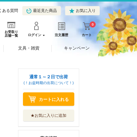
くある質問
最近見た商品
お気に入り
0
お受取り
ログイン
注文履歴
カート
店舗一覧
文具・雑貨
キャンペーン
通常１～２日で出荷
(！お盆時期の出荷について！)
カートに入れる
★お気に入りに追加