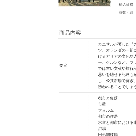
税込価格
頁数・縦
商品内容
カエサルが著した『
ツ、オランダの一部
けるガリアの文化や
ー、ケルンなど、フ
要旨
では古い文献や旅行
思いを馳せる記述も
し、公共浴場で寛ぎ
誘われることでしょ
都市と集落
市壁
フォルム
都市の住居
水道と都市における
浴場
円形闘技場