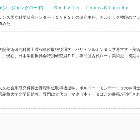
ヴァン，ジャンクロード) Ｇｏｌｖｉｎ，Ｊｅａｎ‐Ｃｌａｕｄｅ
ランス国立科学研究センター（ＣＮＲＳ）の研究主任。カルナック神殿のフ
務めた
学院美術研究科博士課程単位取得後退学。パリ・ソルボンヌ大学考古学・美
）。現在、日本学術振興会特別研究員ＰＤ。専門は古代ローマ美術史、初期
人文社会系研究科博士課程単位取得後退学。ボルドー・モンテーニュ大学博
應義塾大学文学部助教。専門は古代ローマ史（本データはこの書籍が刊行さ