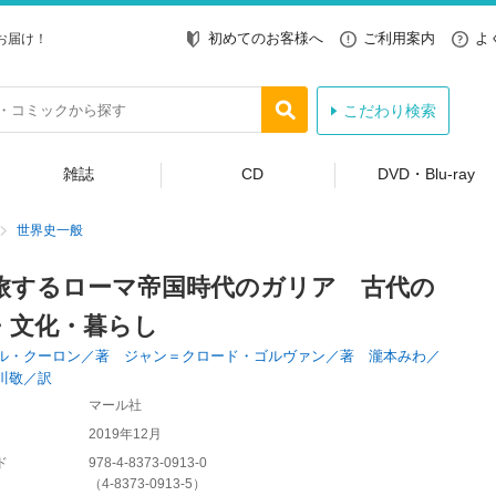
初めてのお客様へ
ご利用案内
よ
お届け！
こだわり検索
雑誌
CD
DVD・Blu-ray
世界史一般
旅するローマ帝国時代のガリア 古代の
・文化・暮らし
ル・クーロン／著 ジャン＝クロード・ゴルヴァン／著 瀧本みわ／
川敬／訳
マール社
2019年12月
ド
978-4-8373-0913-0
（
4-8373-0913-5
）