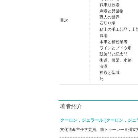
戦車競技場
劇場と見世物
職人の世界
目次
石切り場
粘土の手工芸品：土
農場
水車と精粉業者
ワインとブドウ畑
凱旋門と記念門
街道、橋梁、水路
海港
神殿と聖域
死
著者紹介
クーロン，ジェラール (クーロン，ジ
文化遺産主任学芸員。前トゥーレーヌ州立