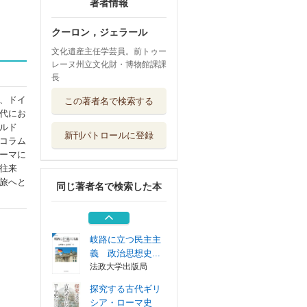
著者情報
クーロン，ジェラール
文化遺産主任学芸員。前トゥー
レーヌ州立文化財・博物館課課
長
基礎から学ぶ原産
、ドイ
この著者名で検索する
地規則
代にお
日本関税協会
ルド
新刊パトロールに登録
コラム
古代ローマ軍の土
ーマに
木技術 街道・...
往来
マール社
旅へと
同じ著者名で検索した本
マルト神群
幻冬舎メディア...
岐路に立つ民主主
義 政治思想史...
法政大学出版局
探究する古代ギリ
シア・ローマ史