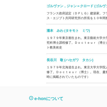
ゴルヴァン，ジャン＝クロード (ゴル
フランス政府認定（ＤＰＬＧ）建築家。フ
ス・エジプト共同研究所の所長を１０年間
瀧本 みわ (タキモト ミワ)
１９７９年東京都生まれ。東京藝術大学大
究科博士課程修了。Ｄｏｃｔｅｕｒ（博士
ト教美術史
長谷川 敬 (ハセガワ タカシ)
１９７９年北海道生まれ。東京大学大学院
修了。Ｄｏｃｔｅｕｒ（博士）。現在、慶
時に掲載されていたものです）
e-honについて