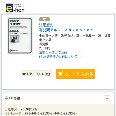
法思想史
有斐閣アルマ Ａｄｖａｎｃｅｄ
中山竜一／著 浅野有紀／著 松島裕一／著 近藤
圭介／著
有斐閣
2,530円
通常１～２日で出荷
(！お盆時期の出荷について！)
商品情報
出版年月：
2019年12月
ISBNコード：
978-4-641-22133-8
(
4-641-22133-2
)