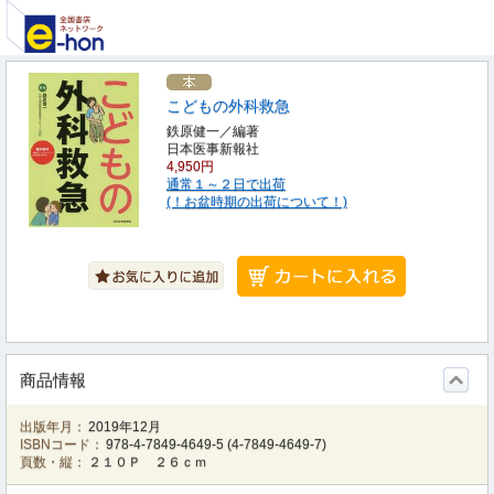
こどもの外科救急
鉄原健一／編著
日本医事新報社
4,950円
通常１～２日で出荷
(！お盆時期の出荷について！)
商品情報
出版年月：
2019年12月
ISBNコード：
978-4-7849-4649-5
(
4-7849-4649-7
)
頁数・縦：
２１０Ｐ ２６ｃｍ