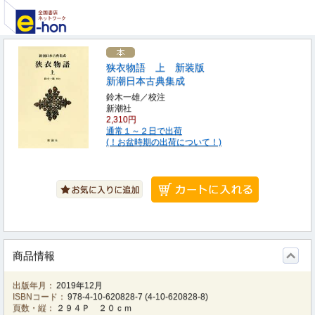
狭衣物語 上 新装版
新潮日本古典集成
鈴木一雄／校注
新潮社
2,310円
通常１～２日で出荷
(！お盆時期の出荷について！)
商品情報
出版年月：
2019年12月
ISBNコード：
978-4-10-620828-7
(
4-10-620828-8
)
頁数・縦：
２９４Ｐ ２０ｃｍ