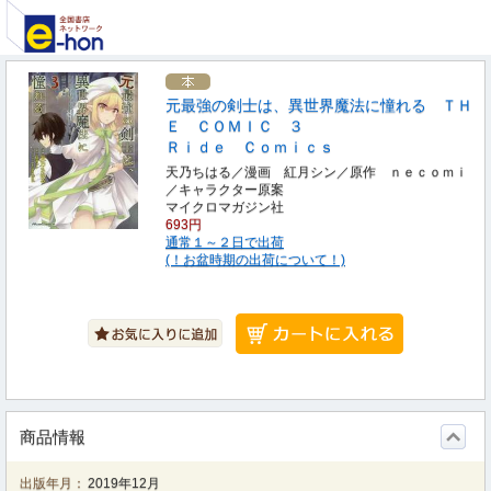
元最強の剣士は、異世界魔法に憧れる ＴＨ
Ｅ ＣＯＭＩＣ ３
Ｒｉｄｅ Ｃｏｍｉｃｓ
天乃ちはる／漫画 紅月シン／原作 ｎｅｃｏｍｉ
／キャラクター原案
マイクロマガジン社
693円
通常１～２日で出荷
(！お盆時期の出荷について！)
商品情報
出版年月：
2019年12月