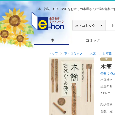
本、雑誌、CD・DVDをお近くの本屋さんに送料無料で
本
コミック
トップ
本・コミック
人文
日本史
木簡
奈良文化
出版社名
出版年月
ISBNコー
税込価格
頁数・縦