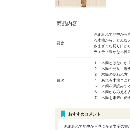
商品内容
泥まみれで地中から
る木簡から、どんな
要旨
さまざまな切り口か
ラエティ豊かな木簡
１ 木簡とはなにか
２ 木簡の発見！歴
３ 木簡の使われ方
目次
４ あれも木簡？こ
５ 木簡を深読みす
６ 木簡からみえる
７ 木簡を未来に伝
おすすめコメント
泥まみれで地中から見つかる文字の書