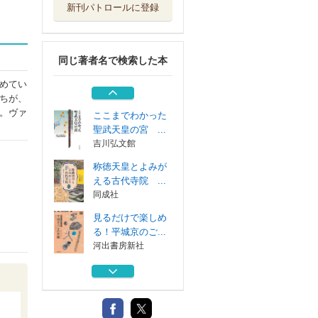
新刊パトロールに登録
仁和寺史料 古文
書編２
国立文化財機構...
同じ著者名で検索した本
名勝旧大乗院庭園
本文編 図版...
めてい
国立文化財機構...
ちが、
。ヴァ
ここまでわかった
聖武天皇の宮 ...
吉川弘文館
称徳天皇とよみが
える古代寺院 ...
同成社
見るだけで楽しめ
る！平城京のご...
河出書房新社
仁和寺史料 古文
書編２
国立文化財機構...