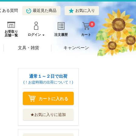
くある質問
最近見た商品
お気に入り
0
お受取り
ログイン
注文履歴
カート
店舗一覧
文具・雑貨
キャンペーン
通常１～２日で出荷
(！お盆時期の出荷について！)
カートに入れる
★お気に入りに追加
見るだけで楽しめ
る！平城京のご...
河出書房新社