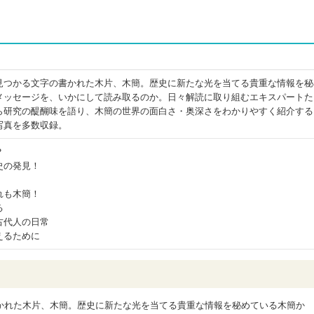
見つかる文字の書かれた木片、木簡。歴史に新たな光を当てる貴重な情報を秘
メッセージを、いかにして読み取るのか。日々解読に取り組むエキスパートた
ら研究の醍醐味を語り、木簡の世界の面白さ・奥深さをわかりやすく紹介する
写真を多数収録。
？
史の発見！
れも木簡！
る
古代人の日常
えるために
かれた木片、木簡。歴史に新たな光を当てる貴重な情報を秘めている木簡か