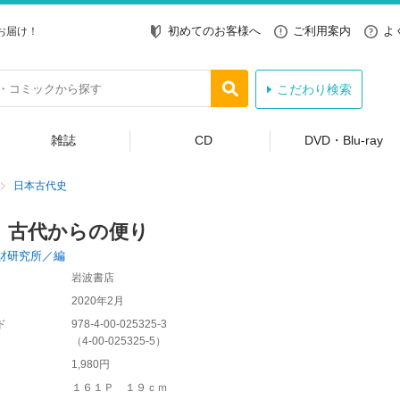
初めてのお客様へ
ご利用案内
よ
お届け！
こだわり検索
雑誌
CD
DVD・Blu-ray
日本古代史
 古代からの便り
財研究所／編
岩波書店
2020年2月
ド
978-4-00-025325-3
（
4-00-025325-5
）
1,980円
１６１Ｐ １９ｃｍ