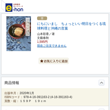
にちにいまし ちょっといい明日をつくる琉
球料理と沖縄の言葉
山本彩香／著
文藝春秋
1,595円
現在ご注文できません
商品情報
出版年月：
2020年1月
ISBNコード：
978-4-16-391163-2
(
4-16-391163-4
)
頁数・縦：
１５９Ｐ １９ｃｍ