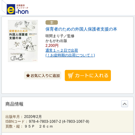
保育者のための外国人保護者支援の本
咲間まり子／監修
かもがわ出版
2,200円
通常１～２日で出荷
(！お盆時期の出荷について！)
商品情報
出版年月：
2020年2月
ISBNコード：
978-4-7803-1067-2
(
4-7803-1067-9
)
頁数・縦：
９５Ｐ ２６ｃｍ