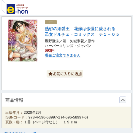
熱砂の溺愛王 花嫁は傲慢に愛される
乙女ドルチェ・コミックス チ１－０５
蝶野飛沫／著 矢城米花／原作
ハーパーコリンズ・ジャパン
693円
現在ご注文できません
商品情報
出版年月：
2020年2月
ISBNコード：
978-4-596-58997-2
(
4-596-58997-6
)
頁数・縦：
１冊（ページ付なし） １９ｃｍ