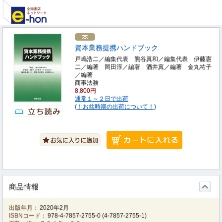
資本業務提携ハンドブック
戸嶋浩二／編集代表 熊谷真和／編集代表 伊藤憲
二／編著 岡田淳／編著 酒井真／編著 金丸祐子
／編著
商事法務
8,800円
通常１～２日で出荷
(！お盆時期の出荷について！)
商品情報
出版年月：
2020年2月
ISBNコード：
978-4-7857-2755-0
(
4-7857-2755-1
)