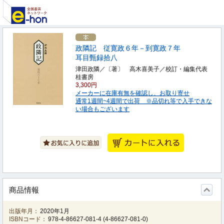
政隣記 従寛政６年－到寛政７年
耳目甄録拾八
津田政隣／〔著〕 高木喜美子／校訂・編集代表
桂書房
3,300円
メーカーに在庫有無を確認し、お取り寄せ
通常1週間~4週間で出荷 ※品切れ等で入手できな
い場合もございます
商品情報
出版年月：
2020年1月
ISBNコード：
978-4-86627-081-4
(
4-86627-081-0
)