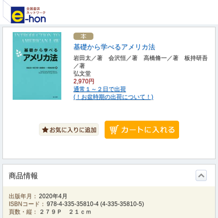
基礎から学べるアメリカ法
岩田太／著 会沢恒／著 高橋脩一／著 板持研吾
／著
弘文堂
2,970円
通常１～２日で出荷
(！お盆時期の出荷について！)
商品情報
出版年月：
2020年4月
ISBNコード：
978-4-335-35810-4
(
4-335-35810-5
)
頁数・縦：
２７９Ｐ ２１ｃｍ