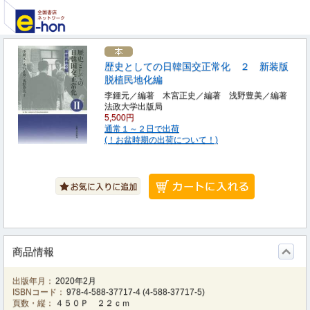
歴史としての日韓国交正常化 ２ 新装版
脱植民地化編
李鍾元／編著 木宮正史／編著 浅野豊美／編著
法政大学出版局
5,500円
通常１～２日で出荷
(！お盆時期の出荷について！)
商品情報
出版年月：
2020年2月
ISBNコード：
978-4-588-37717-4
(
4-588-37717-5
)
頁数・縦：
４５０Ｐ ２２ｃｍ