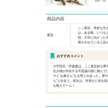
頁数・縦
商品内容
ここ最近、奇妙な生
は、ある晩、いつも
要旨
朝、大学に向かった
脅かされていると訴
おすすめコメント
大学院生・井森建は、ここ最近妙な夢
生き物が存在する不思議の国に棲んで
ラと“お爺さん”なる男と出会った。夢
ら”と出会う。彼女は、何者かに命を狙
な殺人ゲーム！