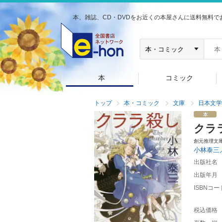
本、雑誌、CD・DVDをお近くの本屋さんに送料無料で
本
コミック
トップ
本・コミック
文庫
日本文学
クラ
創元推理文
小林泰三
出版社名
出版年月
ISBNコー
税込価格