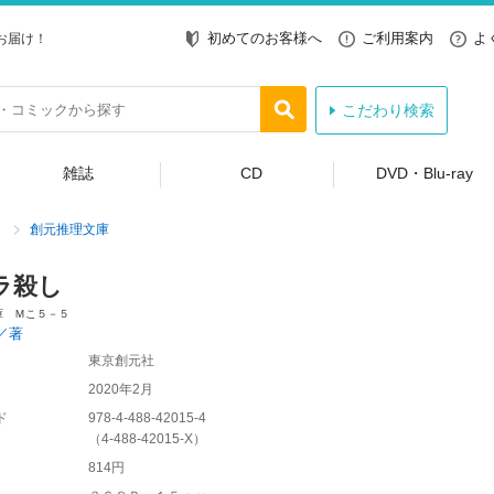
初めてのお客様へ
ご利用案内
よ
お届け！
こだわり検索
雑誌
CD
DVD・Blu-ray
創元推理文庫
ラ殺し
庫 Ｍこ５－５
／著
東京創元社
2020年2月
ド
978-4-488-42015-4
（
4-488-42015-X
）
814円