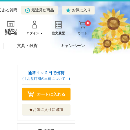
くある質問
最近見た商品
お気に入り
0
お受取り
ログイン
注文履歴
カート
店舗一覧
文具・雑貨
キャンペーン
通常１～２日で出荷
(！お盆時期の出荷について！)
カートに入れる
★お気に入りに追加