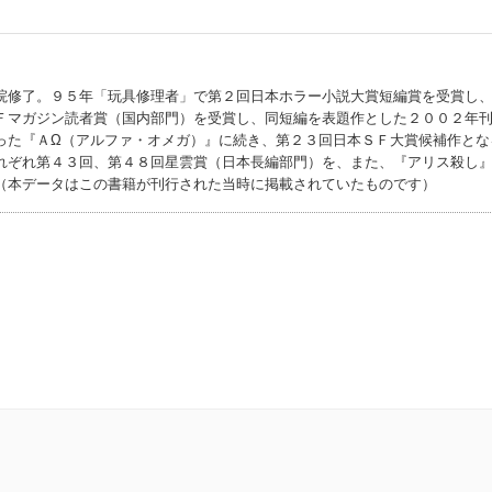
院修了。９５年「玩具修理者」で第２回日本ホラー小説大賞短編賞を受賞し
Ｆマガジン読者賞（国内部門）を受賞し、同短編を表題作とした２００２年
った『ＡΩ（アルファ・オメガ）』に続き、第２３回日本ＳＦ大賞候補作とな
れぞれ第４３回、第４８回星雲賞（日本長編部門）を、また、『アリス殺し
（本データはこの書籍が刊行された当時に掲載されていたものです）