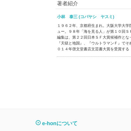
著者紹介
小林 泰三 (コバヤシ ヤスミ)
１９６２年、京都府生まれ。大阪大学大学
ュー。９８年「海を見る人」が第１０回Ｓ
編集は、第２２回日本ＳＦ大賞候補作とな
『天獄と地国』、『ウルトラマンＦ』でそ
０１４年啓文堂書店文芸書大賞を受賞する
e-honについて