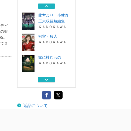
林泰三ミステリ...
東京創元社
此方より 小林泰
三未収録短編集
、デビ
ＫＡＤＯＫＡＷＡ
刊の短
密室・殺人
る。
ＫＡＤＯＫＡＷＡ
』で２
家に棲むもの
ＫＡＤＯＫＡＷＡ
五人目の告白 小
林泰三ミステリ...
東京創元社
此方より 小林泰
返品について
三未収録短編集
ＫＡＤＯＫＡＷＡ
密室・殺人
ＫＡＤＯＫＡＷＡ