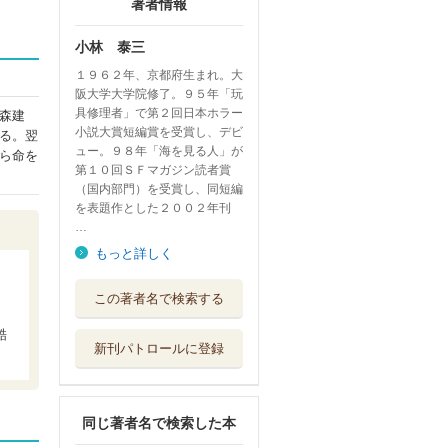
著者情報
小林 泰三
１９６２年、京都府生まれ。大
阪大学大学院修了。９５年「玩
具修理者」で第２回日本ホラー
森建
小説大賞短編賞を受賞し、デビ
る。翌
ュー。９８年「海を見る人」が
ら命を
第１０回ＳＦマガジン読者賞
（国内部門）を受賞し、同短編
を表題作とした２００２年刊
…
もっと詳しく
密室・殺人
この著者名で検索する
ＫＡＤＯＫＡＷＡ
酷
新刊パトロールに登録
家に棲むもの
ＫＡＤＯＫＡＷＡ
同じ著者名で検索した本
五人目の告白 小