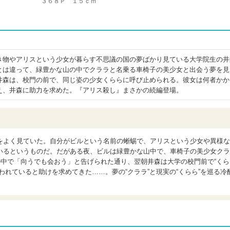
３６８Ｐ １５ｃｍ
き物やアリスという少女が暮らす不思議の国の夢ばかり見ている大学院生の井
とは違って、緑豊かな山の中でクララと名乗る車椅子の美少女と出会う夢を見
井森は、校門の前で、同じ姿の少女くららに呼び止められる。彼女は何者かか
え、井森に助力を求めた。『アリス殺し』まさかの続編登場。
をよく見ていた。自分がビルという名前の蜥蜴で、アリスという少女や異様な
いるというものだ。だがある夜、ビルは緑豊かな山中で、車椅子の美少女クラ
の中で「向うでも会おう」と告げられた通り、翌朝井森は大学の校門前で“くら
われていると助けを求めてきた……。夢の“クララ”と現実の“くらら”を巡る冷