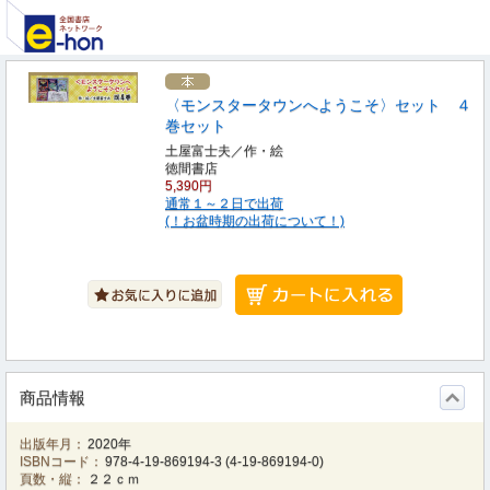
〈モンスタータウンへようこそ〉セット ４
巻セット
土屋富士夫／作・絵
徳間書店
5,390円
通常１～２日で出荷
(！お盆時期の出荷について！)
商品情報
出版年月：
2020年
ISBNコード：
978-4-19-869194-3
(
4-19-869194-0
)
頁数・縦：
２２ｃｍ