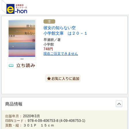
彼女の知らない空
小学館文庫 は２０－１
早瀬耕／著
小学館
748円
現在ご注文できません
商品情報
出版年月：
2020年3月
ISBNコード：
978-4-09-406753-8
(
4-09-406753-1
)
頁数・縦：
３０１Ｐ １５ｃｍ