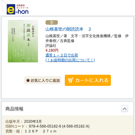
山根基世の朗読読本 ２
山根基世／著 文字・活字文化推進機構／監修 伊
井春樹／古典監修
評論社
4,180円
通常１～２日で出荷
(！お盆時期の出荷について！)
商品情報
出版年月：
2020年3月
ISBNコード：
978-4-566-05182-9
(
4-566-05182-X
)
頁数・縦：
１２６Ｐ ２７ｃｍ