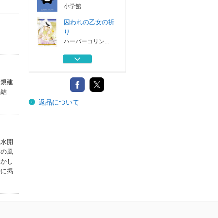
小学館
囚われの乙女の祈
り
ハーパーコリン...
拝詠師上谷萃代先
生から学ぶ幸せ...
パレード
新規建
、結
共創知革命 人間
返品について
とＡＩによる新...
ダイヤモンド社
コトラーのマーケ
ティング６．０...
風水開
朝日新聞出版
舗の風
生かし
くまのまーくん
時に掲
１
小学館
囚われの乙女の祈
り
ハーパーコリン...