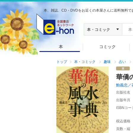
本、雑誌、CD・DVDをお近くの本屋さんに送料無料で
本
コミック
トップ
本・コミック
趣味
占い
華僑
鮑義忠／
出版社名
出版年月
ISBNコー
税込価格
頁数・縦