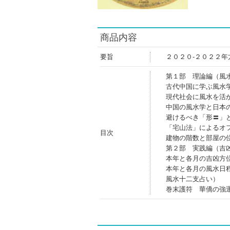
商品内容
要旨
２０２０‐２０２２
第１部 理論編（風
古代中国に学ぶ風水
現代社会に風水を活
中国の風水学と日本
避けるべき「形〓」
「宅山法」によるオ
目次
建物の階数と部屋の
第２部 実践編（吉
本年と各月の吉凶方
本年と各月の風水日
風水十二支占い）
巻末護符 華僑の強