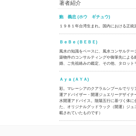
著者紹介
鮑 義忠 (ホウ ギチュウ)
１９８１年台湾生まれ。国内における正統
ＢｅＢｅ (ＢＥＢＥ)
風水の知識をベースに、風水コンサルテー
築物件のコンサルティングや御筆先による
婚、ご先祖絡みの鑑定、その他、タロット
Ａｙａ (ＡＹＡ)
彩。マレーシアのクアラルンプールでリリ
運アドバイザー・開運ジュエリーデザイナ
水開運アドバイス。陰陽五行に基づく体に
た、オリジナルグッドラック（開運）ジュ
載されていたものです）