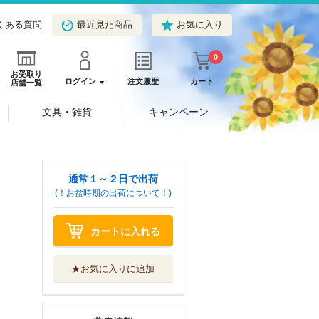
くある質問
最近見た商品
お気に入り
0
お受取り
ログイン
注文履歴
カート
店舗一覧
文具・雑貨
キャンペーン
通常１～２日で出荷
(！お盆時期の出荷について！)
カートに入れる
★お気に入りに追加