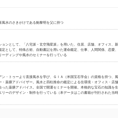
派風水のさきがけである鮑黎明を父に持つ
ションとして、「八宅派・玄空飛星派」を用いた、住居、店舗、オフィス、
鑑定として、特殊占術、自動書記を用いた運命鑑定、仕事、人間関係、恋愛
リーディングや風水のセミナーを行っている
アン・トゥーより直接風水を学び、ＧＩＡ（米国宝石学会）の資格を持つ、
ー・薬膳アドバイザー。風水と四柱推命の鑑定による住環境・オフィス・店
合った薬膳アドバイス。全国で開運セミナーを開催。本格的な宝石の知識を
エリーのデザイン・制作を行っている（本データはこの書籍が刊行された当