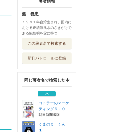
著者情報
鮑 義忠
１９８１年台湾生まれ。国内に
おける正統派風水のさきがけで
ある鮑黎明を父に持つ
囚われの乙女の祈
この著者名で検索する
り
ハーパーコリン...
新刊パトロールに登録
拝詠師上谷萃代先
生から学ぶ幸せ...
パレード
同じ著者名で検索した本
共創知革命 人間
とＡＩによる新...
ダイヤモンド社
コトラーのマーケ
ティング６．０...
朝日新聞出版
くまのまーくん
１