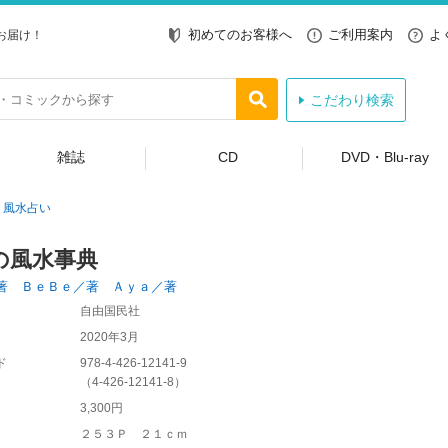
初めてのお客様へ
ご利用案内
よ
お届け！
こだわり検索
雑誌
CD
DVD・Blu-ray
風水占い
の風水事典
著 ＢｅＢｅ／著 Ａｙａ／著
自由国民社
2020年3月
ド
978-4-426-12141-9
（
4-426-12141-8
）
3,300円
２５３Ｐ ２１ｃｍ