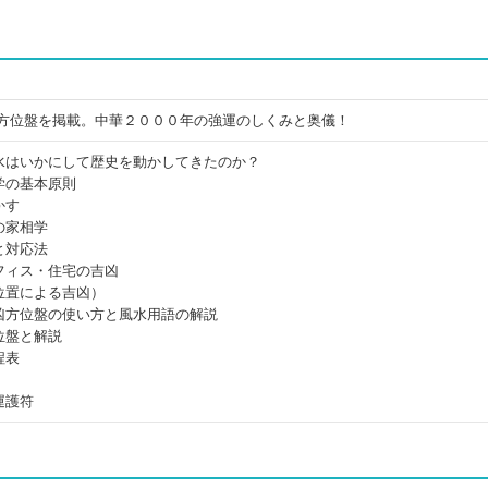
年方位盤を掲載。中華２０００年の強運のしくみと奥儀！
水はいかにして歴史を動かしてきたのか？
学の基本原則
かす
の家相学
と対応法
フィス・住宅の吉凶
位置による吉凶）
凶方位盤の使い方と風水用語の解説
位盤と解説
程表
運護符