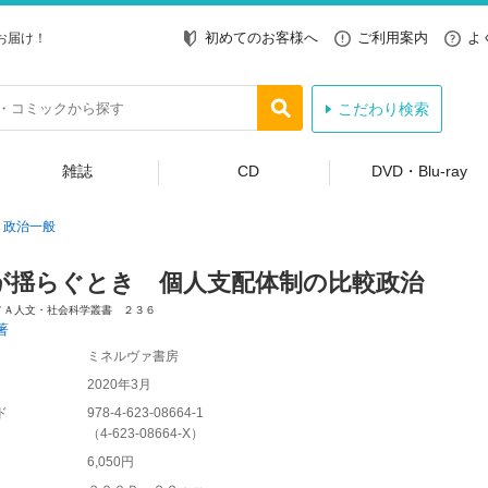
初めてのお客様へ
ご利用案内
よ
お届け！
こだわり検索
雑誌
CD
DVD・Blu-ray
政治一般
が揺らぐとき 個人支配体制の比較政治
ＶＡ人文・社会科学叢書 ２３６
著
ミネルヴァ書房
2020年3月
ド
978-4-623-08664-1
（
4-623-08664-X
）
6,050円