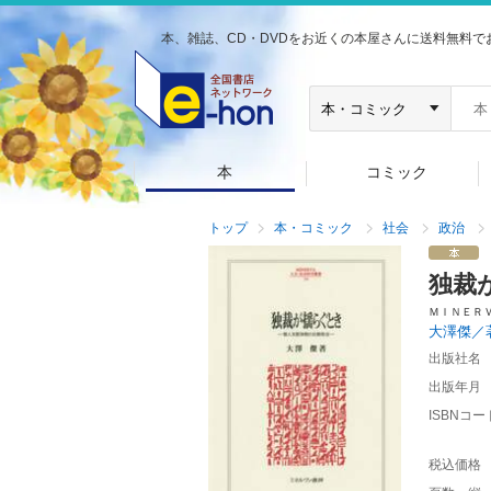
本、雑誌、CD・DVDをお近くの本屋さんに送料無料で
本
コミック
トップ
本・コミック
社会
政治
独裁
ＭＩＮＥＲ
大澤傑／
出版社名
出版年月
ISBNコー
税込価格