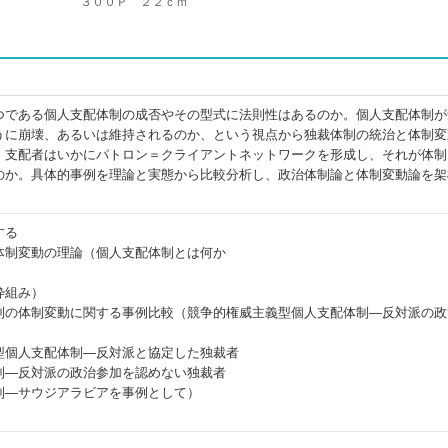
３００Ｐ ２２ｃｍ
つである個人支配体制の成否やその型式に法則性はあるのか。個人支配体制が
うに崩壊、あるいは維持されるのか、という視点から独裁体制の統治と体制変
。支配者はいかにパトロン＝クライアントネットワークを形成し、それが体制
のか。具体的事例を理論と実態から比較分析し、政治体制論と体制変動論を架
する
体制変動の理論（個人支配体制とは何か
枠組み）
制の体制変動に関する事例比較（競争的権威主義型個人支配体制―反対派の政
型個人支配体制―反対派と協定した独裁者
制―反対派の政治参加を認めない独裁者
制―サウジアラビアを事例として）