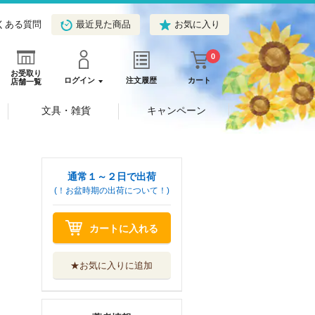
くある質問
最近見た商品
お気に入り
0
お受取り
ログイン
注文履歴
カート
店舗一覧
文具・雑貨
キャンペーン
通常１～２日で出荷
(！お盆時期の出荷について！)
カートに入れる
★お気に入りに追加