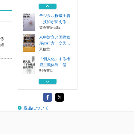
関節温存手術
日本医療企画
デジタル権威主義
技術が変える...
芙蓉書房出版
米中対立と国際秩
関係
序の行方 交叉...
を経
東信堂
「個人化」する権
威主義体制 侵...
明石書店
詳説改正債権法
金融財政事情研...
変形性股関節症の
返品について
関節温存手術
日本医療企画
デジタル権威主義
技術が変える...