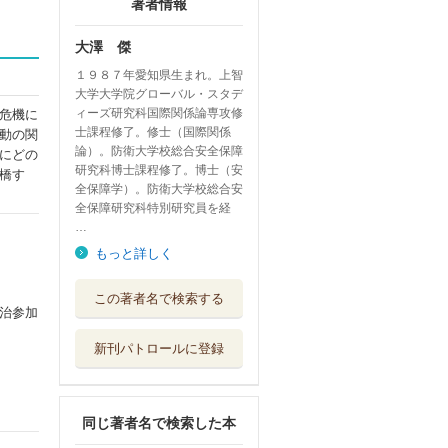
著者情報
大澤 傑
１９８７年愛知県生まれ。上智
大学大学院グローバル・スタデ
ィーズ研究科国際関係論専攻修
危機に
士課程修了。修士（国際関係
動の関
論）。防衛大学校総合安全保障
にどの
研究科博士課程修了。博士（安
橋す
全保障学）。防衛大学校総合安
全保障研究科特別研究員を経
…
もっと詳しく
「個人化」する権
この著者名で検索する
威主義体制 侵...
治参加
明石書店
新刊パトロールに登録
詳説改正債権法
金融財政事情研...
同じ著者名で検索した本
変形性股関節症の