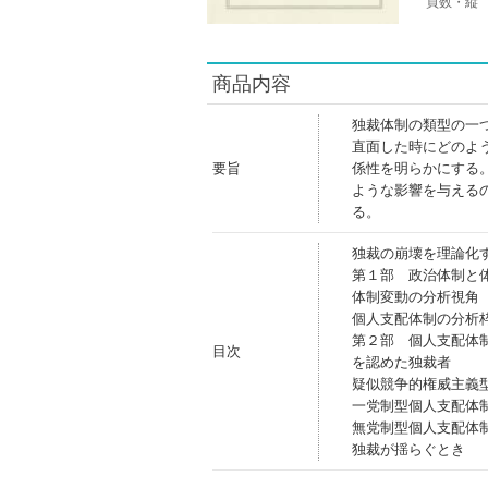
頁数・縦
商品内容
独裁体制の類型の一
直面した時にどのよ
要旨
係性を明らかにする
ような影響を与える
る。
独裁の崩壊を理論化
第１部 政治体制と
体制変動の分析視角
個人支配体制の分析
第２部 個人支配体
目次
を認めた独裁者
疑似競争的権威主義
一党制型個人支配体
無党制型個人支配体
独裁が揺らぐとき