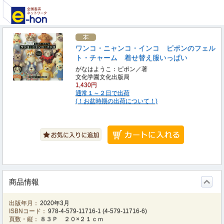
ワンコ・ニャンコ・インコ ピポンのフェル
ト・チャーム 着せ替え服いっぱい
がなはようこ：ピポン／著
文化学園文化出版局
1,430円
通常１～２日で出荷
(！お盆時期の出荷について！)
商品情報
出版年月：
2020年3月
ISBNコード：
978-4-579-11716-1
(
4-579-11716-6
)
頁数・縦：
８３Ｐ ２０×２１ｃｍ