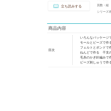
頁数・縦
立ち読みする
シリーズ
商品内容
いろんなパッケージ
モールとビーズで作
フェルトとボンドで
目次
ねんどで作る 干支
毛糸のかぎ針編みで
ビーズ刺しゅうで作