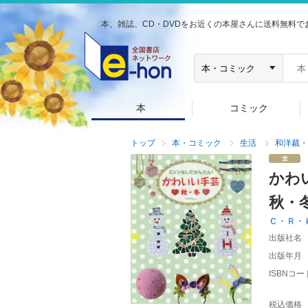
本、雑誌、CD・DVDをお近くの本屋さんに送料無料で
本
コミック
トップ
本・コミック
生活
和洋裁・
かわ
秋・
Ｃ・Ｒ・
出版社名
出版年月
ISBNコー
税込価格