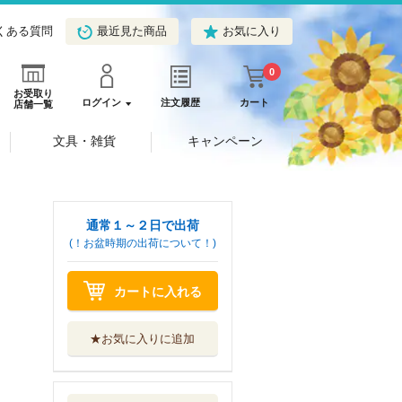
くある質問
最近見た商品
お気に入り
0
お受取り
ログイン
注文履歴
カート
店舗一覧
文具・雑貨
キャンペーン
通常１～２日で出荷
(！お盆時期の出荷について！)
カートに入れる
★お気に入りに追加
ミシンなしでかん
たん！季節のこ...
理論社