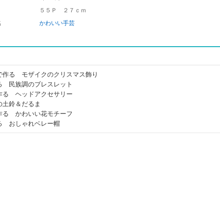
５５Ｐ ２７ｃｍ
名
かわいい手芸
で作る モザイクのクリスマス飾り
る 民族調のブレスレット
作る ヘッドアクセサリー
の土鈴＆だるま
作る かわいい花モチーフ
る おしゃれベレー帽