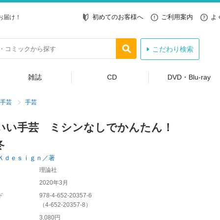
初めてのお客様へ
ご利用案内
よ
お届け！
こだわり検索
雑誌
CD
DVD・Blu-ray
手芸
手芸
いい手芸 ミシンなしでかんたん！
冬
Ｋｄｅｓｉｇｎ／著
理論社
2020年3月
ド
978-4-652-20357-6
（
4-652-20357-8
）
3,080円