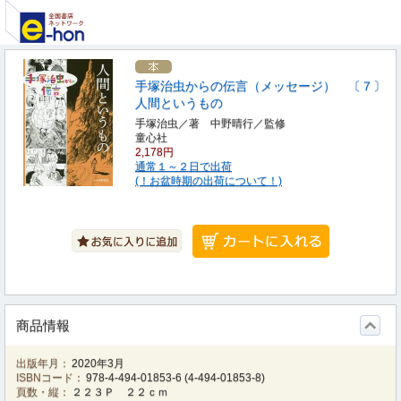
手塚治虫からの伝言（メッセージ） 〔７〕
人間というもの
手塚治虫／著 中野晴行／監修
童心社
2,178円
通常１～２日で出荷
(！お盆時期の出荷について！)
商品情報
出版年月：
2020年3月
ISBNコード：
978-4-494-01853-6
(
4-494-01853-8
)
頁数・縦：
２２３Ｐ ２２ｃｍ