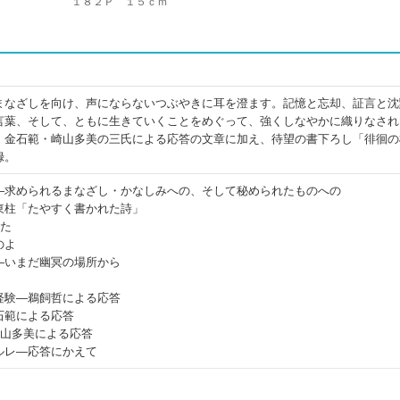
１８２Ｐ １５ｃｍ
まなざしを向け、声にならないつぶやきに耳を澄ます。記憶と忘却、証言と沈
言葉、そして、ともに生きていくことをめぐって、強くしなやかに織りなされ
・金石範・崎山多美の三氏による応答の文章に加え、待望の書下ろし「徘徊の
録。
―求められるまなざし・かなしみへの、そして秘められたものへの
東柱「たやすく書かれた詩」
った
のよ
―いまだ幽冥の場所から
経験―鵜飼哲による応答
石範による応答
崎山多美による応答
ルレ―応答にかえて