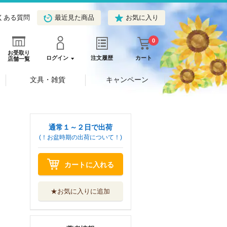
くある質問
最近見た商品
お気に入り
0
お受取り
ログイン
注文履歴
カート
店舗一覧
文具・雑貨
キャンペーン
通常１～２日で出荷
(！お盆時期の出荷について！)
カートに入れる
★お気に入りに追加