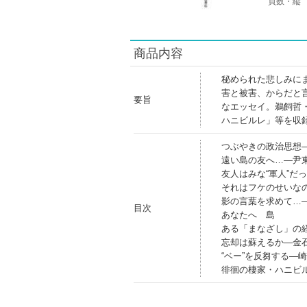
頁数・縦
商品内容
秘められた悲しみに
害と被害、からだと
要旨
なエッセイ。鵜飼哲
ハニビルレ」等を収
つぶやきの政治思想
遠い島の友へ…―尹
友人はみな“軍人”だ
それはフケのせいな
影の言葉を求めて…
目次
あなたへ 島
ある「まなざし」の
忘却は蘇えるか―金
“ベー”を反芻する―
徘徊の棲家・ハニビ