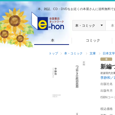
本、雑誌、CD・DVDをお近くの本屋さんに送料無料で
本
コミック
トップ
本・コミック
文庫
日本文学
新編
岩波現代文
李静和／
出版社名
出版年月
ISBNコー
税込価格