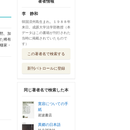
著者情報
李 静和
韓国済州島生まれ。１９８８年
来日。成蹊大学法学部教授（本
データはこの書籍が刊行された
黙、加
当時に掲載されていたもので
た稀有
す）
棲家・
この著者名で検索する
新刊パトロールに登録
同じ著者名で検索した本
寛容についての手
紙
岩波書店
異郷の日本語