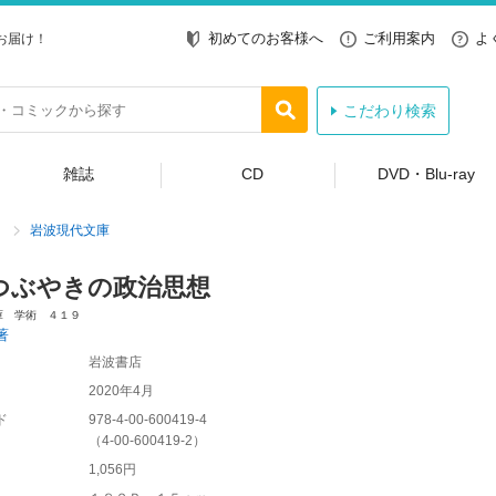
初めてのお客様へ
ご利用案内
よ
お届け！
こだわり検索
雑誌
CD
DVD・Blu-ray
岩波現代文庫
つぶやきの政治思想
庫 学術 ４１９
著
岩波書店
2020年4月
ド
978-4-00-600419-4
（
4-00-600419-2
）
1,056円