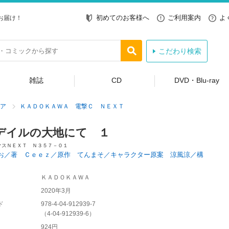
初めてのお客様へ
ご利用案内
よ
お届け！
こだわり検索
雑誌
CD
DVD・Blu-ray
ア
ＫＡＤＯＫＡＷＡ 電撃Ｃ ＮＥＸＴ
デイルの大地にて １
クスＮＥＸＴ Ｎ３５７－０１
お／著 Ｃｅｅｚ／原作 てんまそ／キャラクター原案 涼風涼／構
ＫＡＤＯＫＡＷＡ
2020年3月
ド
978-4-04-912939-7
（
4-04-912939-6
）
924円