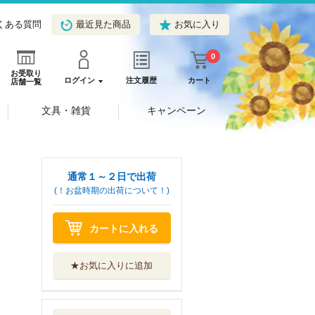
くある質問
最近見た商品
お気に入り
0
お受取り
ログイン
注文履歴
カート
店舗一覧
文具・雑貨
キャンペーン
通常１～２日で出荷
(！お盆時期の出荷について！)
カートに入れる
★お気に入りに追加
外れスキル『レベ
ルアップ』のせ...
講談社