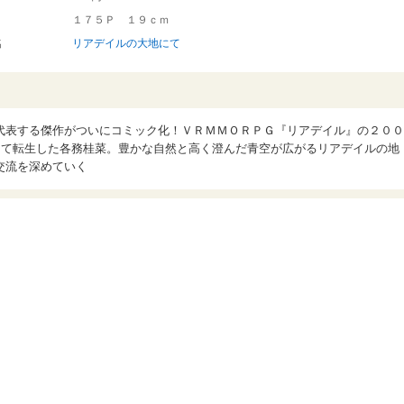
１７５Ｐ １９ｃｍ
名
リアデイルの大地にて
代表する傑作がついにコミック化！ＶＲＭＭＯＲＰＧ『リアデイル』の２００
して転生した各務桂菜。豊かな自然と高く澄んだ青空が広がるリアデイルの地
交流を深めていく