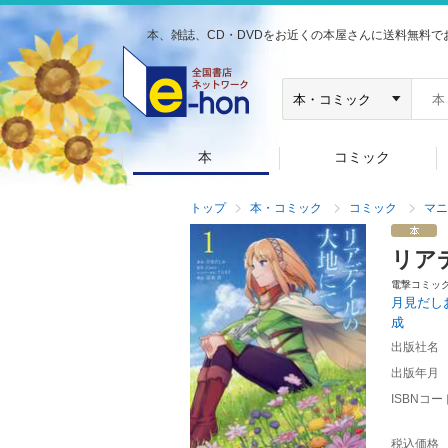
本、雑誌、CD・DVDをお近くの本屋さんに送料無料で
本
コミック
トップ
本・コミック
コミック
マニ
リア
電撃コミッ
月見だし
成
出版社名
出版年月
ISBNコー
税込価格