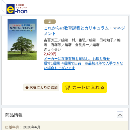
これからの教育課程とカリキュラム・マネジ
メント
吉冨芳正／編著 村川雅弘／編著 田村知子／編
著 石塚等／編著 倉見昇一／編著
ぎょうせい
2,420円
メーカーに在庫有無を確認し、お取り寄せ
通常1週間~4週間で出荷 ※品切れ等で入手できな
い場合もございます
商品情報
出版年月：
2020年4月