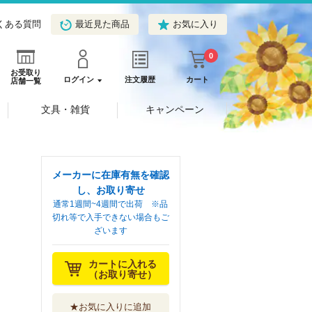
くある質問
最近見た商品
お気に入り
0
お受取り
ログイン
注文履歴
カート
店舗一覧
文具・雑貨
キャンペーン
メーカーに在庫有無を確認
し、お取り寄せ
通常1週間~4週間で出荷 ※品
切れ等で入手できない場合もご
ざいます
カートに入れる
（お取り寄せ）
★お気に入りに追加