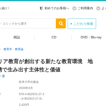
初めてのお客様へ
ご利用案内
よ
お届け！
こだわり検索
雑誌
CD
DVD・Blu-ray
教育学・教育論
リア教育が創出する新たな教育環境 地
携で生み出す主体性と価値
／著
松本大学出版会
2020年4月
ド
978-4-902915-27-3
（
4-902915-27-8
）
2,420円