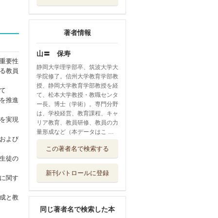
著者情報
山〓 保寿
重要性
静岡大学理学部卒、筑波大学大
る教員
学院修了。信州大学教育学部教
授、静岡大学教育学部教授を経
て
て、松本大学教授・教職センタ
を推進
ー長。博士（学術）。専門分野
は、学校経営、教育課程、キャ
を実現
リア教育、教員研修、教員の力
量形成など（本データはこ …
および
この著者名で検索する
生徒の
新刊パトロールに登録
に関す
成と教
同じ著者名で検索した本