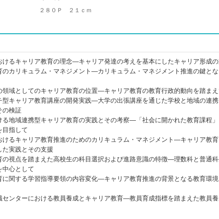
２８０Ｐ ２１ｃｍ
おけるキャリア教育の理念―キャリア発達の考えを基本にしたキャリア形成の
育のカリキュラム・マネジメント―カリキュラム・マネジメント推進の鍵とな
の領域としてのキャリア教育の位置―キャリア教育の教育行政的動向を踏まえ
チ型キャリア教育講座の開発実践―大学の出張講座を通じた学校と地域の連携
その検証
ける地域連携型キャリア教育の実践とその考察―「社会に開かれた教育課程」
を目指して
おけるキャリア教育推進のためのカリキュラム・マネジメント―キャリア教育
した実践とその支援
育の視点を踏まえた高校生の科目選択および進路意識の特徴―理数科と普通科
を中心として
育に関する学習指導要領の内容変化―キャリア教育推進の背景となる教育環境
職センターにおける教員養成とキャリア教育―教員育成指標を踏まえた教員養