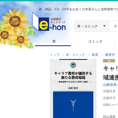
本、雑誌、CD・DVDをお近くの本屋さんに送料無料で
本
コミック
トップ
本・コミック
教育
教育学
キャ
域連
山崎保寿
出版社名
出版年月
ISBNコー
税込価格