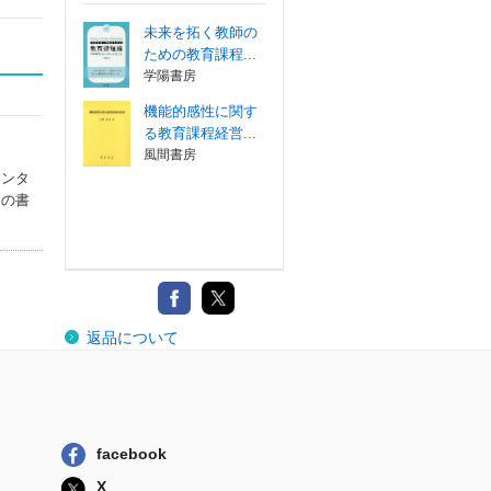
未来を拓く教師の
ための教育課程...
学陽書房
機能的感性に関す
る教育課程経営...
風間書房
センタ
この書
返品について
facebook
X